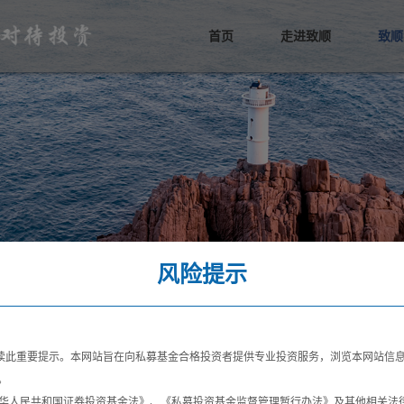
首页
走进致顺
致顺
公司概况
致顺团队
投资体系
风控体系
荣誉历程
投资
观点
致顺
风险提示
顺动态
投资者教育
此重要提示。本网站旨在向私募基金合格投资者提供专业投资服务，浏览本网站信息
。
中华人民共和国证券投资基金法》、《私募投资基金监督管理暂行办法》及其他相关法