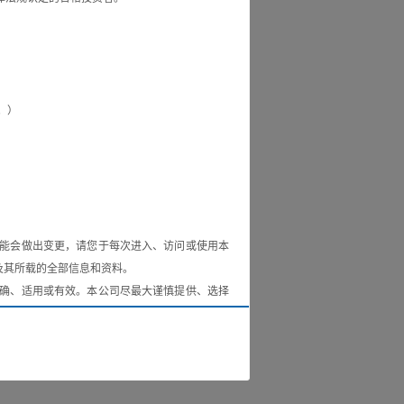
。）
大跌23%，科创50指数重挫25.
A股形成鲜明反差。A股成交规模全
能会做出变更，请您于每次进入、访问或使用本
m）及其所载的全部信息和资料。
确、适用或有效。本公司尽最大谨慎提供、选择
和承诺，亦不承担因使用本网站信息直接或间接
级抬升，上证指数+0.63%，沪
网站所载信息和资料之任何错误或遗漏承担法律
市场活跃度居高不下，A股日均...
且不应用于对投资的评估，亦非对任何交易的正
的投资策略、投资组合、投资回报、经营业绩的