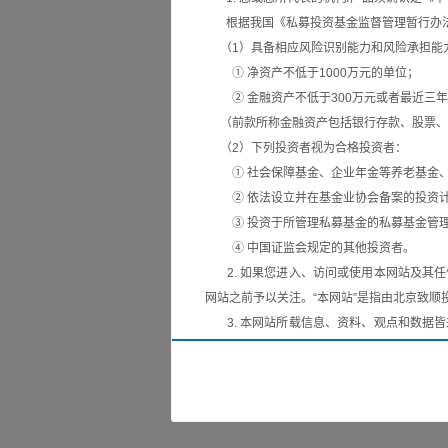
根据我国《私募投资基金监督管理暂行办法
（1）具备相应风险识别能力和风险承担能力
① 净资产不低于1000万元的单位；
② 金融资产不低于300万元或者最近三年
（前款所称金融资产包括银行存款、股票、
致顺定期 ｜ 
（2）下列投资者视为合格投资者：
03
① 社会保障基金、企业年金等养老基金、
七月的市场极度
2026/08
② 依法设立并在基金业协会备案的投资
9%。港股市
③ 投资于所管理私募基金的私募基金管理
月...
④ 中国证监会规定的其他投资者。
2. 如果您进入、访问或使用本网站及其任
网站之前予以关注。“本网站”是指由北京致顺投资管
致顺定期 ｜ 
01
3. 本网站所载信息、资料、观点和数据皆
和校验本网站所载信息和资料，但本公司对前
六月市场呈现
2026/07
导致损失的责任。本公司不保证本网站所载信
深300+1.
责任。
4. 本网站所载的信息、资料和工具仅作一
式确认。在任何情况下，本网站所载信息不构