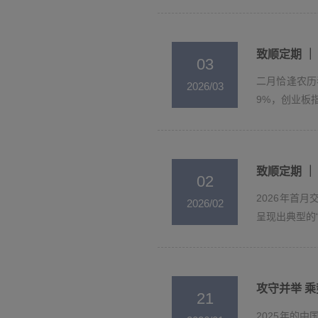
看，...
12. 进入、访问与使用本网站以及本网站
协商无法解决，将以本网站发布者所在地法院
致顺定期 ｜ 
03
二月恰逢农历
2026/03
9%，创业板
价值风格...
致顺定期 ｜ 
02
2026年首月
2026/02
呈现出典型的“
攻守并举 乘
21
2025年的