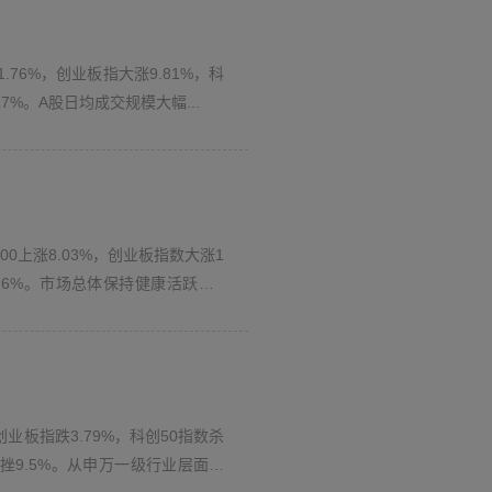
或无法及时享受我们提供的相关服务，或者无法
76%，创业板指大涨9.81%，科
7%。A股日均成交规模大幅...
投资决策时，提醒您仔细审阅相关产品的推介材
。本公司公布产品信息并不意味着对投资者发出
品，亦不可视为本公司与该等第三方或其网站构
审慎辨别及判断，并应当由该等链接网站对其提
0上涨8.03%，创业板指数大涨1
.76%。市场总体保持健康活跃，A
风险及因该等风险可能造成的任何损害。对于因
司概不向浏览本网站的人士许可、转让或以任何方
任何部分。您亦不可对此等信息和资料有下列违约
业板指跌3.79%，科创50指数杀
方责任的权利。本公司没有主张或迟延主张该等权
重挫9.5%。从申万一级行业层面来