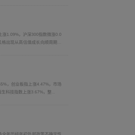
若因本网站产生的任何争议，应友好协商解决。若
北京致顺投资管理有限公司
.09%，沪深300指数微涨0.0
场风格出现从高估值成长向顺周期及
65%，创业板指上涨4.47%，市场
科技指数上涨3.67%，整...
场全年历经年初外部政策不确定性