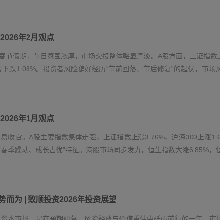
约定的条款与条件，受中华人民共和国法律管辖，并依照中华人民共和国法律解释。
为管辖法院，除非中国法律对此有其他强制性规定。
2026年2月观点
春节假期，节日氛围浓厚，市场交投整体略显清淡。A股方面，上证指数上涨1
指下跌1.08%。投资者风险偏好经历“节前回落、节后修复”的起伏，市
2026年1月观点
交易收官。A股主要指数集体走强，上证指数上涨3.76%，沪深300上涨1.
春季躁动、成长占优”特征。港股市场同步发力，恒生指数大涨6.85%，恒生
势而为 | 致顺投资2026年投资展望
中国资本市场，是在预期纠葛、风险释放与价值重估中砥砺前行的一年。市