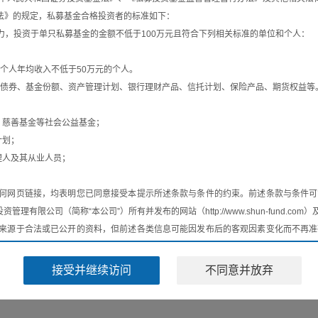
-
-
观点
聚焦
》的规定，私募基金合格投资者的标准如下：
，投资于单只私募基金的金额不低于100万元且符合下列相关标准的单位和个人：
VIEWPOINTS
个人年均收入不低于50万元的个人。
债券、基金份额、资产管理计划、银行理财产品、信托计划、保险产品、期货权益等
2026年7月观点
慈善基金等社会公益基金；
撕裂。A股方面，上证指数下跌6.4%，沪深300下跌7.86%，创业板指
计划；
场则逆势走强，恒生指数上涨13.13%，恒生科技指数上涨7.98%，与
人及其从业人员；
何网页链接，均表明您已同意接受本提示所述条款与条件的约束。前述条款与条件可
理有限公司（简称“本公司”）所有并发布的网站（http://www.shun-fund.co
2026年6月观点
来源于合法或已公开的资料，但前述各类信息可能因发布后的客观因素变化而不再准
述信息和资料的准确性、完整性、充足性、可靠性、及时性和适用性等不作任何保证
出“冰火两重天”的极致分化格局。A股市场延续结构性强势，主要指数涨幅逐
息保持在最新状态，并有权不经事先通知对网站信息予以删除、新增或修改，不对本
78%，创业板指+7.55%，科创50单月大涨26.07%，展现出极强的爆发力。
接受并继续访问
不同意并放弃
般性参考之用，除非另有明确协议，不应被视为任何金融产品投资要约或要约邀请，
成任何投资建议或对本公司相关产品未来收益的任何保证，不代表对本公司相关产品