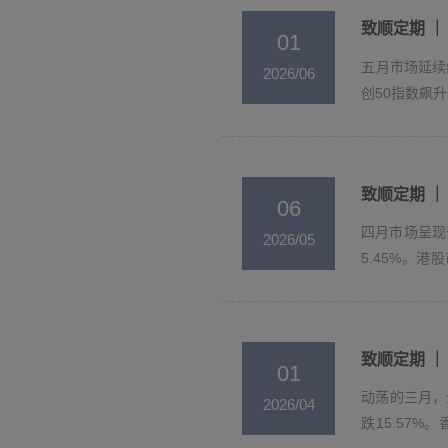
任何承诺和预期，亦不应作为投资、法律、税
致顺定期 ｜ 
01
5. 本公司向您提供服务时，可能会收集、
五月市场延续结
2026/06
达成相关服务拟实现的效果。同时，投资者应
创50指数飙升
6. 投资有风险，基金的过往业绩并不预
料、风险揭示、基金合同等文件，确保充分了
7. 为避免投资者在其他渠道受骗而购买到
任何购买邀约，仅用于投资者的信息核对以及
致顺定期 ｜ 
8. 本网站可能提供链接至其他网站，并不
06
成任何形式的联营、代理等合作关系。凡通过
四月市场呈现
2026/05
供内容承担相应责任，本公司不对来源于第三
5.45%。
9. 本公司就本网站各项服务的安全、无误
股...
技术故障（如传输错误、技术缺陷、第三者侵
10. 本公司拥有与本网站所载信息和资料
式转移任何种类的权利。 未经本公司许可，
致顺定期 ｜ 
01
和/或侵权行为，该行为包括但不限于修改、
动荡的三月，
11. 本公司应当具有现行法律法规中其他
2026/04
跌15.57
利并不应当被视为对该等权利的放弃。