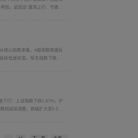
考验，呈现出“震荡上行、节奏分
。从核心指数来看，A股指数普遍反
则延续低迷状态，恒生指数下跌0.8
下行：上证指数下跌1.67%，沪
数则延续调整，跌幅扩大至5.2...