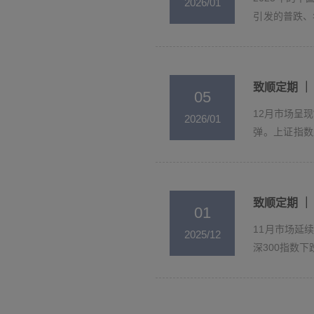
2026/01
引发的普跌、
明、结构制胜”
致顺定期 ｜ 
05
12月市场呈
2026/01
弹。上证指数上
8...
致顺定期 ｜ 
01
11月市场延
2025/12
深300指数下