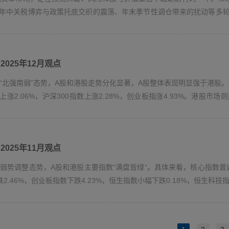
年中关税博弈与政策托底交织的震荡、年末季节性调仓带来的扰动等多轮
的典型特...
2025年12月观点
现“北强南弱”态势，A股和港股走势分化显著，A股整体表现明显强于港股
涨2.06%，沪深300指数上涨2.28%，创业板指涨4.93%。港股市场
2025年11月观点
续弱势调整态势，A股和港股主要指数“满盘皆绿”。具体来看，核心指数普遍
跌2.46%，创业板指数下跌4.23%，恒生指数小幅下跌0.18%，恒生科技指