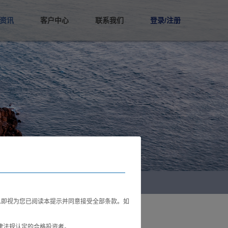
资讯
客户中心
联系我们
登录/注册
者教育
聚焦
动态
持有产品
净值查询
信披公告
申赎指南
职位开放
联系我们
即视为您已阅读本提示并同意接受全部条款。如
律法规认定的合格投资者。