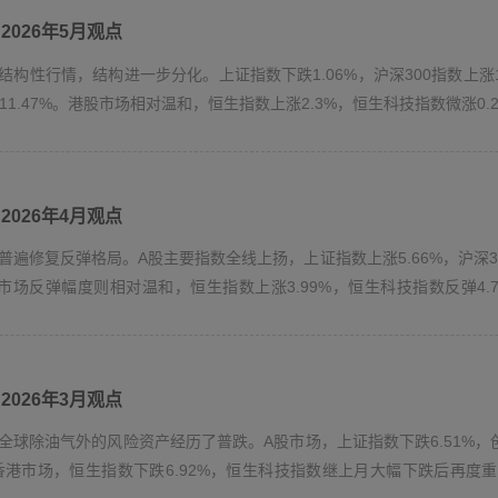
务或其他方面的建议使用。
2026年5月观点
储存和使用与您有关的个人信息。如您不予提供，可能因此无法注册成为我们的用户
构性行情，结构进一步分化。上证指数下跌1.06%，沪深300指数上涨1.
按照本公司要求认真完成合格投资者承诺、风险问卷调查等特定对象认证程序。
11.47%。港股市场相对温和，恒生指数上涨2.3%，恒生科技指数微涨0.2
示其未来表现，基金管理人旗下的其他基金业绩并不担保某一基金的业绩表现。如遇
解产品信息及其风险因素，自主判断、审慎决策，并自行承担投资风险。
与本公司无关的金融产品，本公司或不定期将公司旗下产品名录在本网站上予以公示
对持有本公司产品投资者的客户服务。
2026年4月观点
视为本公司同意、推荐、认可、保证或推介任何第三方或在其网站所提供的服务和产
本网站与其他网站的链接，而获得其他网站所提供的信息、资料、产品及服务，请您
普遍修复反弹格局。A股主要指数全线上扬，上证指数上涨5.66%，沪深30
方资料的任何错误或遗漏承担法律责任。
港股市场反弹幅度则相对温和，恒生指数上涨3.99%，恒生科技指数反弹4
及不中断不承担任何明示或默示的保证责任。您同意自行承担使用本网站服务的所有
入等）而导致的任何数据缺失等，本公司不承担任何责任。
有关的著作权、专利权等全部知识产权及其他权利（本网站另有声明的除外）。本公
您不得翻版、复制或再分发（包括引用、转载和发布）本网站信息和资料的全部或其
2026年3月观点
翻版、储存于检索系统、传送或以任何其他方式作为商业或公共用途。
全球除油气外的风险资产经历了普跌。A股市场，上证指数下跌6.51%，创
有关免责规定项下的一切权利，对侵犯本公司合法利益之行为，本公司保留追究相关
%。香港市场，恒生指数下跌6.92%，恒生科技指数继上月大幅下跌后再度